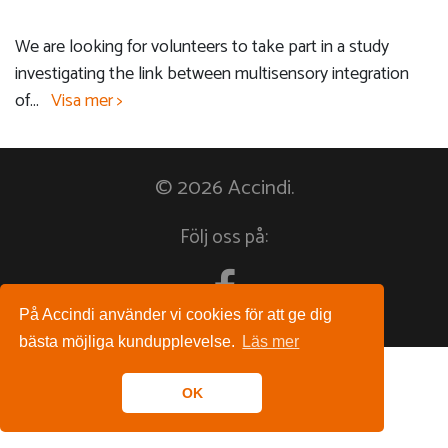
We are looking for volunteers to take part in a study
investigating the link between multisensory integration
of
...
Visa mer >
© 2026 Accindi.
Följ oss på:
På Accindi använder vi cookies för att ge dig
bästa möjliga kundupplevelse.
Läs mer
OK