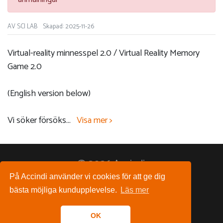
AV SCI LAB
Skapad: 2025-11-26
Virtual-reality minnesspel 2.0 / Virtual Reality Memory
Game 2.0
(English version below)
Vi söker försöks
...
Visa mer >
© 2026 Accindi.
På Accindi använder vi cookies för att ge dig
Följ oss på:
bästa möjliga kundupplevelse.
Läs mer
OK