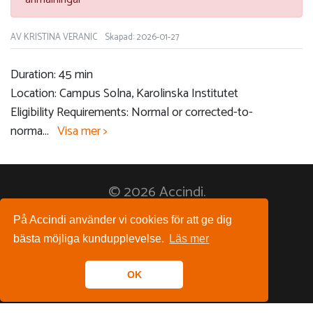
AV KRISTINA VERANIC
Skapad: 2026-01-27
Duration: 45 min
Location: Campus Solna, Karolinska Institutet
Eligibility Requirements: Normal or corrected-to-
norma
...
Visa mer >
© 2026 Accindi.
På Accindi använder vi cookies för att ge dig
Följ oss på:
bästa möjliga kundupplevelse.
Läs mer
OK