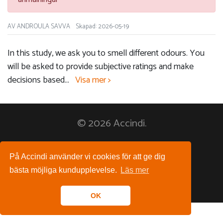
AV ANDROULA SAVVA
Skapad: 2026-05-19
In this study, we ask you to smell different odours. You
will be asked to provide subjective ratings and make
decisions based
...
Visa mer >
© 2026 Accindi.
Följ oss på:
På Accindi använder vi cookies för att ge dig
bästa möjliga kundupplevelse.
Läs mer
OK