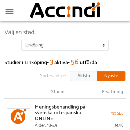
Välj en stad:
3
56
Studier i Linköping-
aktiva-
utförda
Sortera efter:
Äldsta
Nyaste
Studie
Ersättning
Meningsbehandling på
svenska och spanska
130 SEK
ONLINE
Ålder: 18-45
M/K