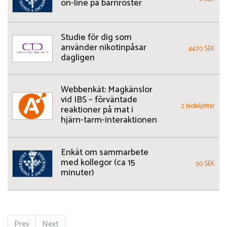
on-line på barnröster
Studie för dig som
använder nikotinpåsar
4470 SEK
dagligen
Webbenkät: Magkänslor
vid IBS – förväntade
2 biobiljetter
reaktioner på mat i
hjärn-tarm-interaktionen
Enkät om sammarbete
med kollegor (ca 15
50 SEK
minuter)
Prev
Next